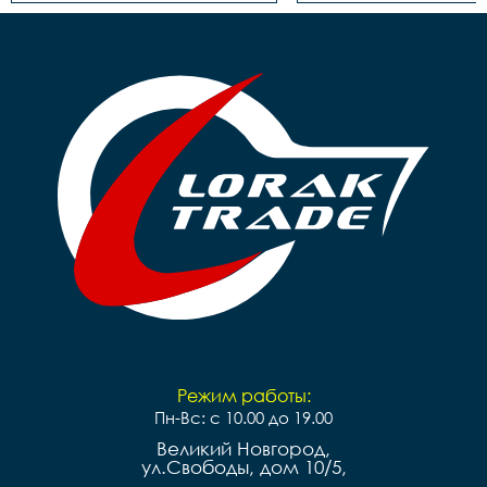
Тормоза		 задний- 
Тормоза		 задний- 
ножной, передний-ручной

ножной, передний-р
Покрышки		14**2,125

Покрышки		16*2,125

Втулки		сталь

Обода		сталь черные

Обода		сталь черные

Рулевая		резьбовая

Рулевая		резьбовая

Вынос		сталь

Вынос		сталь

Руль		steel 

Руль		steel 

Грипсы		цветные

Грипсы		цветные

Седло		детское на 
Седло		детское на 
пружинах

пружинах

Педали		Пластиковые

Педали		Пластиковые

Подседельный штырь	
Подседельный штырь		
сталь

сталь

Вес		10.2 к
Вес		9.7 кг
Режим работы:
Пн-Вс: с 10.00 до 19.00
Великий Новгород,
ул.Свободы, дом 10/5,