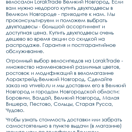
велосалон LorakTrade Великий Новгород. Если
29*2.25 ,обода двойной 
вам нужно недорого купить двухподвесы в
обод 40мм,цепьkmc 
x10,руль zoom alloy 
Великом Новгороде - приходите к нам. Мы
760w*2.2t ,вынос 
проконсультируем и поможем выбрать
z28.6*31.8mm  e:40mm  
h:40mm,подседельный 
двухподвесы - большой ассортимент и
штырь 30,9*350,рулевая 
доступная цена. Купить двухподвесы очень
колонка neco на промах 
дешево во время акции со скидкой на
коническая,седло lorak 
полиуретан,педали alloy 
распродаже. Гарантия и постгарантийное
wellgo
обслуживание.
Огромный выбор велосипедов на LorakTrade -
множество наименований различных цветов,
ростовок и модификаций в веломагазине
Лорактрейд-Великий Новгород. Сделайте
заказ на vnvelo.ru и мы доставим его в Великий
Новгород и городам Новгородской области:
Боровичи, Валдай, Великий Новгород, Малая
Вишера, Пестово, Сольцы, Старая Русса,
Чудово.
Чтобы узнать стоимость доставки или забрать
самостоятельно в пункте выдачи (в магазине)
звоните нам по телефону в Великом