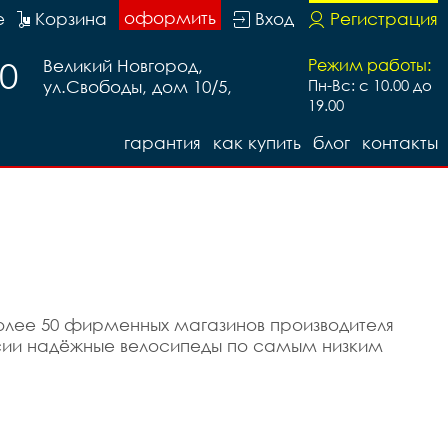
оформить
е
Корзина
Вход
Регистрация
20
Великий Новгород,
Режим работы:
ул.Свободы, дом 10/5,
Пн-Вс: с 10.00 до
19.00
гарантия
как купить
блог
контакты
более 50 фирменных магазинов производителя
ссии надёжные велосипеды по самым низким