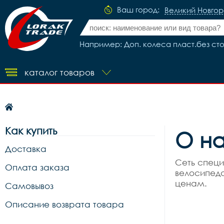
Ваш город:
Великий Новго
Например: Доп. колеса пласт.без сто
каталог товаров
Как купить
О н
Доставка
Сеть специ
Оплата заказа
велосипедо
ценам.
Самовывоз
Описание возврата товара