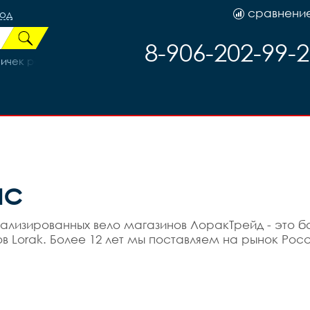
сравнени
род
8-906-202-99-
ичек размер 110 3243044-80
ас
ализированных вело магазинов ЛоракТрейд - это 
в Lorak. Более 12 лет мы поставляем на рынок Ро