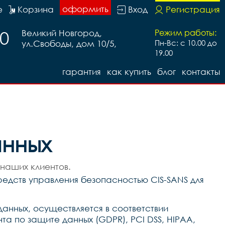
оформить
е
Корзина
Вход
Регистрация
20
Великий Новгород,
Режим работы:
ул.Свободы, дом 10/5,
Пн-Вс: с 10.00 до
19.00
гарантия
как купить
блог
контакты
анных
наших клиентов.
едств управления безопасностью CIS-SANS для
данных, осуществляется в соответствии
а по защите данных (GDPR), PCI DSS, HIPAA,