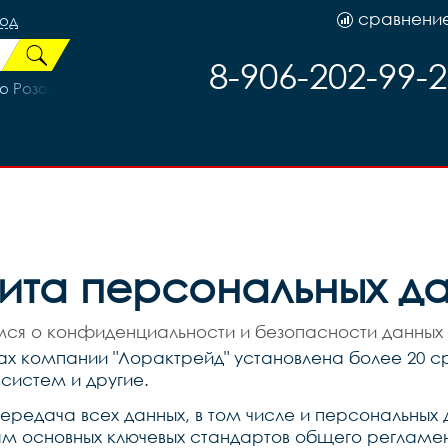
сравнени
род
8-906-202-99-
ло Розовый/Розовый
ита персональных д
ся о конфиденциальности и безопасности данных 
х компании "Лорактрейд" установлена более 20 ср
систем и другие.
ередача всех данных, в том числе и персональных 
м основных ключевых стандартов общего регламент