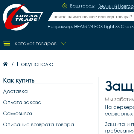
Ваш город:
Великий Новго
Например: HEAM 24 FOX Light SS Свет
каталог товаров
Покупателю
/
Как купить
Защ
Доставка
Мы заботим
Оплата заказа
На сервера
Самовывоз
серверных 
Защита и п
Описание возврата товара
требования