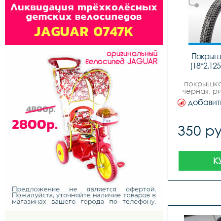
Покрышк
(18*2.12
покрышка 
черная, р
чаоян
добавит
quotежик
quotexp
доба
350 ру
комп
устраня
К