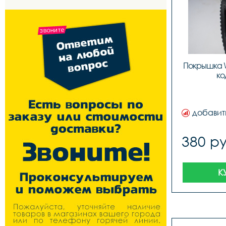
Покрышка WT
ко
добавит
380 ру
К