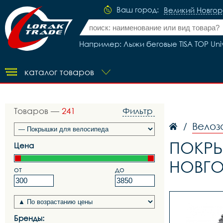
Ваш город:
Великий Новго
Например: Лыжи беговые TISA TOP Univ
каталог товаров
Товаров —
241
Фильтр
Велоз
/
ПОКРЫ
Цена
НОВГ
от
до
Бренды: