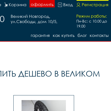
оформить
е
Корзина
Вход
Регистрация
20
Великий Новгород,
Режим работы:
ул.Свободы, дом 10/5,
Пн-Вс: с 10.00 до
19.00
гарантия
как купить
блог
контакты
ИТЬ ДЕШЕВО В ВЕЛИКОМ