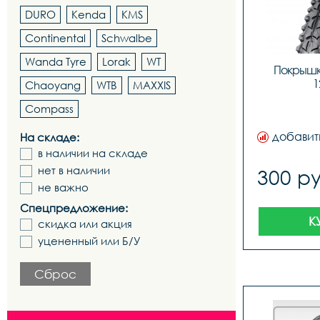
DURO
Kenda
KMS
Continental
Schwalbe
Wanda Tyre
Lorak
WT
Покрышк
1
Chaoyang
WTB
MAXXIS
Compass
добавит
На складе:
в наличии на складе
нет в наличии
300 ру
не важно
Спецпредложение:
К
скидка или акция
уцененный или Б/У
Сброс