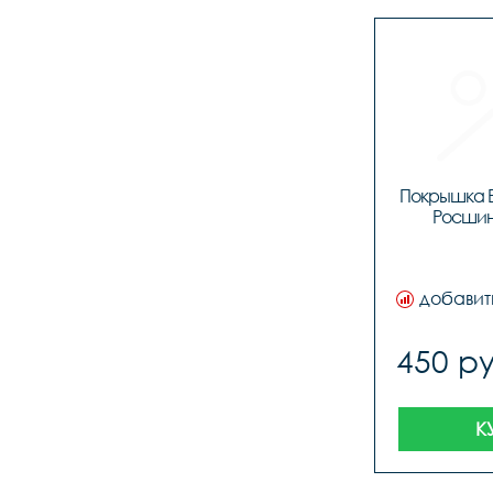
Покрышка EX
Росшин
добавит
450 ру
К