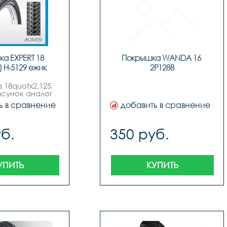
а EXPERT 18 
Покрышка WANDA 16 
5) H-5129 ежик
2P128B
18quotх2,125 
исунок аналог 
г н-5129 
ь в сравнение
добавить в сравнение
quot, бренд 
ertquot, с 
влением 
б.
350 руб.
онентов, 
ющих запах.
УПИТЬ
КУПИТЬ