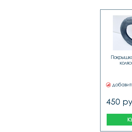
Покрышка 1
коляс
добавит
450 ру
К