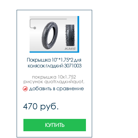
Покрышка 10" *1.75*2 для 
колясок гладкий 3071003
покрышка 10х1.752 
рисунок quotгладкийquot, 
для детских колясок и 
добавить в сравнение
трехколесных 
велосипедов
470 руб.
КУПИТЬ