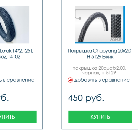
rak 14*2,125 L-
Покрышка Chaoyang 20x2.0   
 код 14102
H-5129 Ежик
покрышка 20quotх2,00, 
черная, н-5129 
quotежикquot, 
ь в сравнение
добавить в сравнение
quotchaoyangquot
б.
450 руб.
УПИТЬ
КУПИТЬ