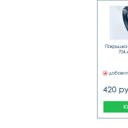
Покрышка Lo
704,
добавит
420 ру
К