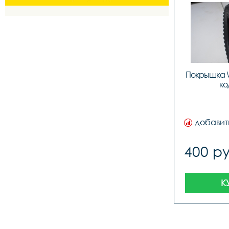
Покрышка WT
ко
добавит
400 ру
К