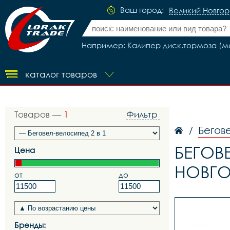
Ваш город:
Великий Новго
Например: Калипер диск.тормоза (ма
каталог товаров
Товаров —
1
Фильтр
Бегов
/
БЕГОВ
Цена
НОВГ
от
до
Бренды: