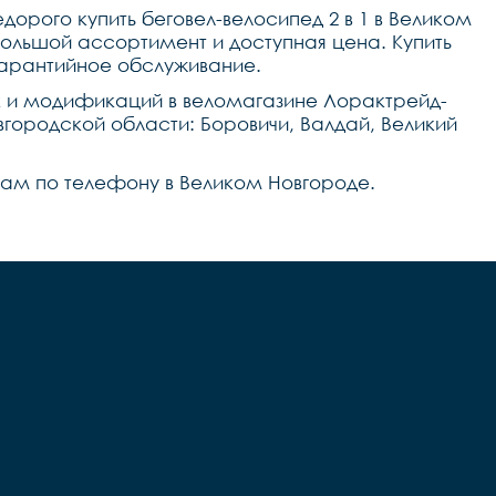
дорого купить беговел-велосипед 2 в 1 в Великом
большой ассортимент и доступная цена. Купить
тгарантийное обслуживание.
к и модификаций в веломагазине Лорактрейд-
вгородской области: Боровичи, Валдай, Великий
 нам по телефону в Великом Новгороде.