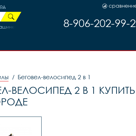
сравнени
род
8-906-202-99-
шинка) Shunfeng черн.задн, код 90210
елы
Беговел-велосипед 2 в 1
/
ЕЛ-ВЕЛОСИПЕД 2 В 1 КУПИТ
ОРОДЕ