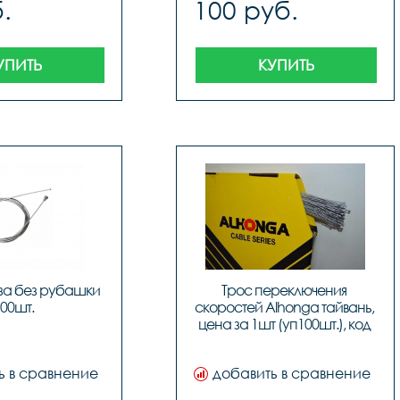
.
100 руб.
УПИТЬ
КУПИТЬ
за без рубашки 
Трос переключения 
00шт.
скоростей Alhonga тайвань, 
цена за 1шт (уп100шт.), код 
40708
ь в сравнение
добавить в сравнение