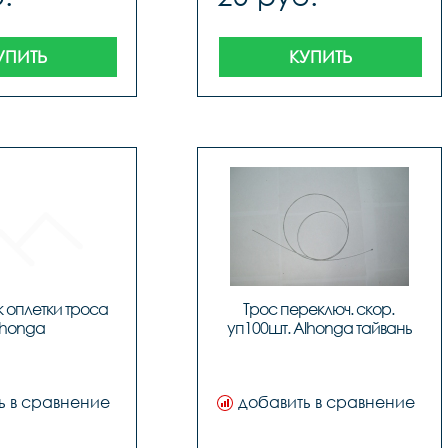
УПИТЬ
КУПИТЬ
 оплетки троса 
Трос переключ. скор. 
lhonga
уп100шт. Alhonga тайвань
ь в сравнение
добавить в сравнение