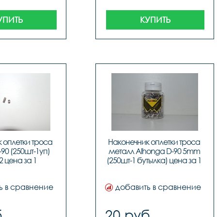
УПИТЬ
КУПИТЬ
 оплетки троса 
Наконечник оплетки троса 
90 (250шт-1уп) 
металл Alhonga D-90 5mm 
 цена за 1 
(250шт-1 бутылка) цена за 1 
онечник
шт, код 40707
ь в сравнение
добавить в сравнение
.
20 руб.