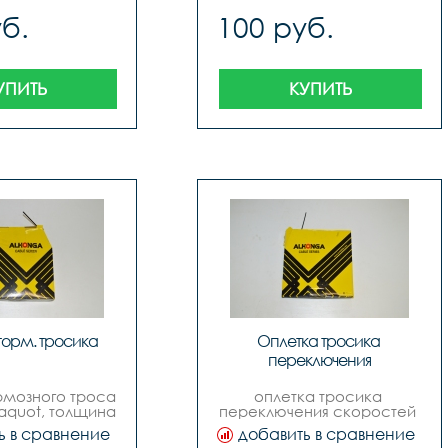
б.
100 руб.
УПИТЬ
КУПИТЬ
торм. тросика
Оплетка тросика 
переключения
рмозного троса 
оплетка тросика 
aquot, толщина 
переключения скоростей 
 сечение, цвет 
quotalhongaquot, толщина 
ь в сравнение
добавить в сравнение
цена за 1м в 
4 мм, продольное 