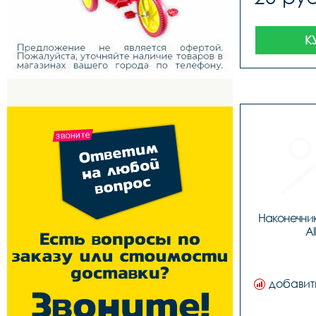
К
Наконечник
A
добавит