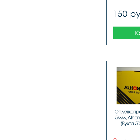
бухте 50
картонный
150 ру
К
Оплетка тр
5мм, Alhon
(Бухта-5