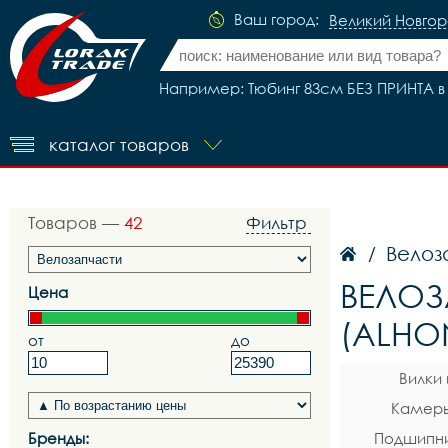
Ваш город:
Великий Новго
Например: Тюбинг 83см БЕЗ ПРИНТА в
каталог товаров
Товаров —
42
Фильтр
Велоз
/
ВЕЛОЗ
Цена
(ALHO
от
до
Вилки
Камеры
Бренды:
Подшипни