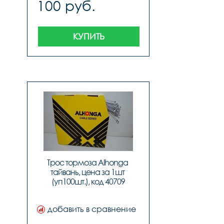
100 руб.
тайвань
КУПИТЬ
Трос тормоза Alhonga 
тайвань, цена за 1шт 
(уп100шт.), код 40709
добавить в сравнение