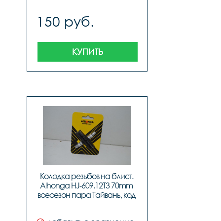
150 руб.
КУПИТЬ
Колодка резьбов на блист. 
Alhonga HJ‐609.12T3 70mm 
всесезон пара Тайвань, код 
40705