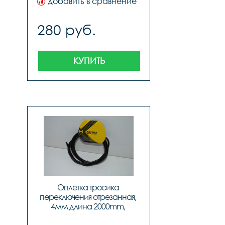
добавить в сравнение
280 руб.
КУПИТЬ
Оплетка тросика 
переключения отрезанная, 
4мм длина 2000mm, 
Alhonga, код 40713