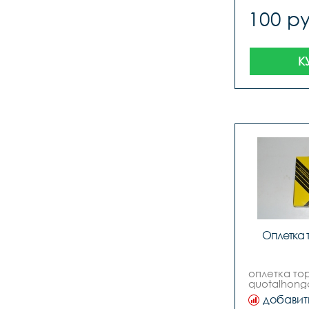
100 ру
К
Оплетка 
оплетка то
quotalhong
5мм, витое
добавит
черный,  