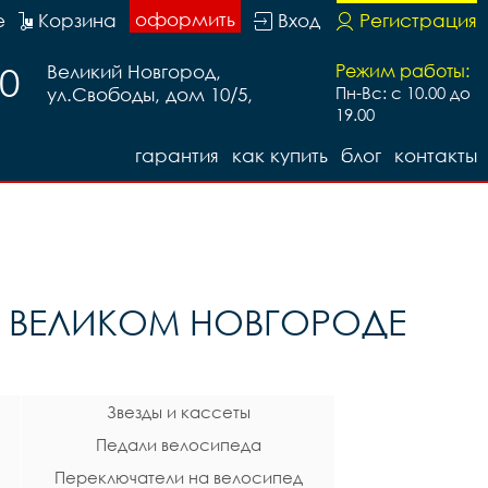
оформить
е
Корзина
Вход
Регистрация
20
Великий Новгород,
Режим работы:
ул.Свободы, дом 10/5,
Пн-Вс: с 10.00 до
19.00
гарантия
как купить
блог
контакты
В ВЕЛИКОМ НОВГОРОДЕ
Звезды и кассеты
Педали велосипеда
Переключатели на велосипед