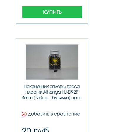
КУПИТЬ
Наконечник оплетки троса 
пластик Alhonga HJ‐D92P 
4mm (150шт-1 бутылка) цена 
за 1 шт, код 40715
добавить в сравнение
20 руб.