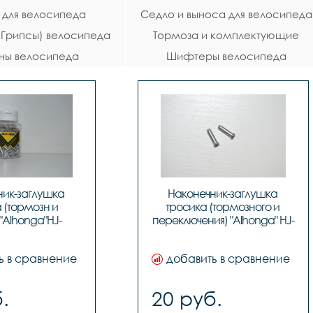
 для велосипеда
Седло и выноса для велосипеда
 (Грипсы) велосипеда
Тормоза и комплектующие
ны велосипеда
Шифтеры велосипеда
велосипеда
ик-заглушка 
Наконечник-заглушка 
 (тормозн и 
тросика (тормозного и 
"Alhonga"HJ-
переключения) "Alhonga" HJ-
 ЗА 1шт., код 
D1001, код 3122641
40706
ь в сравнение
добавить в сравнение
.
20 руб.