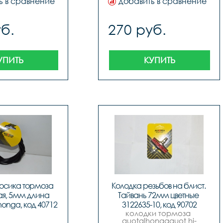
ь в сравнение
добавить в сравнение
блистер, тайвань
б.
270 руб.
УПИТЬ
КУПИТЬ
осика тормоза 
Колодка резьбов на блист. 
я, 5мм длина 
Тайвань 72мм цветные 
onga, код 40712
3122635-10, код 90702
колодки тормоза 
quotalhongaquot hj-