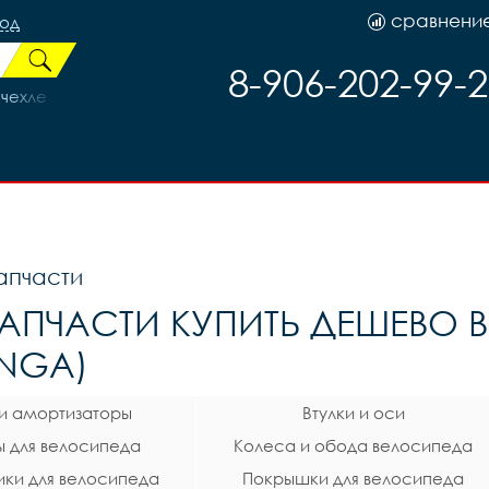
сравнени
род
8-906-202-99-
 чехле
апчасти
АПЧАСТИ КУПИТЬ ДЕШЕВО 
NGA)
 и амортизаторы
Втулки и оси
 для велосипеда
Колеса и обода велосипеда
ки для велосипеда
Покрышки для велосипеда