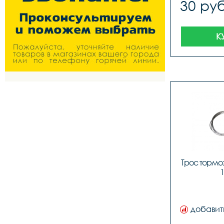
30 руб
К
Трос тормо
1
добавит