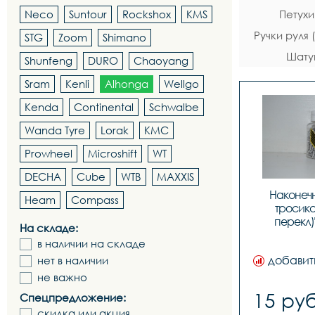
Neco
Suntour
Rockshox
KMS
Петухи
Ручки руля
STG
Zoom
Shimano
Шату
Shunfeng
DURO
Chaoyang
Sram
Kenli
Alhonga
Wellgo
Kenda
Continental
Schwalbe
Wanda Tyre
Lorak
KMC
Prowheel
Microshift
WT
DECHA
Cube
WTB
MAXXIS
Наконечн
Heam
Compass
тросика
перекл)
На складе:
D1001,ЦЕНА
в наличии на складе
добавит
нет в наличии
не важно
15 руб
Спецпредложение:
скидка или акция