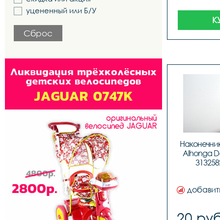
уцененный или Б/У
К
Сброс
Наконечник
Alhonga D-
3132582
нак
добавит
20 руб