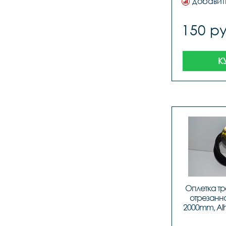
добавит
150 ру
К
Оплетка тр
отрезанна
2000mm, Alh