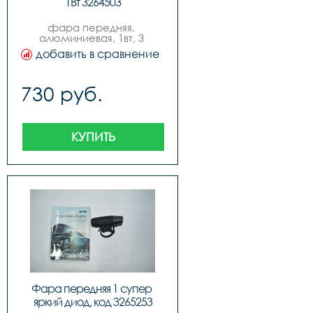
1Вт 3264503
фара передняя, 
алюминиевая, 1вт, 3 
режима работы, 
добавить в сравнение
ближнийдальний свет, с 
меняющимся фокусом, с 
креплением на руль, с 
730 руб.
краями разного цвета 5 
цветов, инд. упак., бренд 
quotexpertquot
КУПИТЬ
Фара передняя 1 супер 
яркий диод, код 3265253