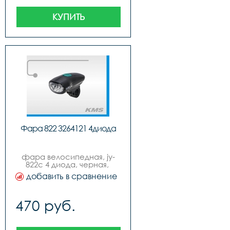
КУПИТЬ
Фара 822 3264121 4диода
фара велосипедная, jy-
822с 4 диода, черная, 
упаковка блистер, бренд 
добавить в сравнение
quotkmsquot,￼
470 руб.