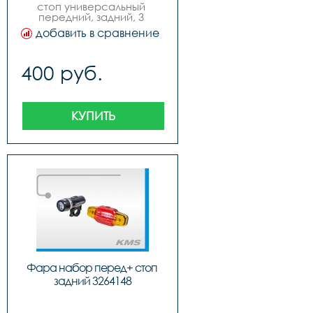
стоп универсальный 
передний, задний, 3 
диода, один большой диод 
добавить в сравнение
выполняет функцию 
переднего габарита, два 
маленьких диода 
400 руб.
выполняют функцию 
заднего габарита.
КУПИТЬ
Фара набор перед+ стоп 
задний 3264148