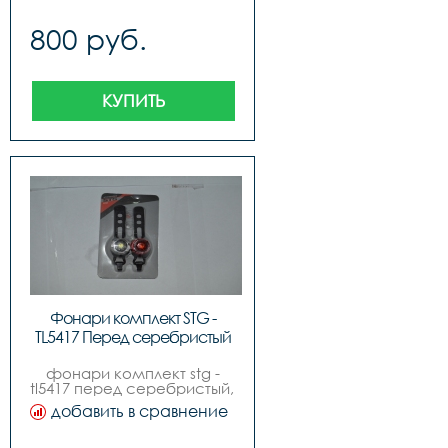
800 руб.
КУПИТЬ
Фонари комплект STG -
TL5417 Перед серебристый
фонари комплект stg -
tl5417 перед серебристый, 
зад. красн.
добавить в сравнение