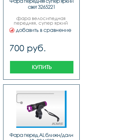
Фара передняя супер яркий 
свет 3265221
фара велосипедная 
передняя, супер яркий 
свет, цвет черный, 
добавить в сравнение
упаковка блистер
700 руб.
КУПИТЬ
Фара перед AL ближн/далн 