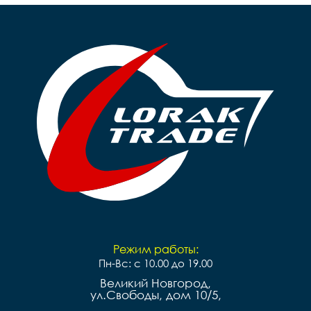
ножной, передний-ручной

ножной, передний-р
Покрышки		14**2,125

Покрышки		16*2,125

Втулки		сталь

Обода		сталь черные

Обода		сталь черные

Рулевая		резьбовая

Рулевая		резьбовая

Вынос		сталь

Вынос		сталь

Руль		steel 

Руль		steel 

Грипсы		цветные

Грипсы		цветные

Седло		детское на 
Седло		детское на 
пружинах

пружинах

Педали		Пластиковые

Педали		Пластиковые

Подседельный штырь	
Подседельный штырь		
сталь

сталь

Вес		10.2 к
Вес		9.7 кг
Режим работы:
Пн-Вс: с 10.00 до 19.00
Великий Новгород,
ул.Свободы, дом 10/5,