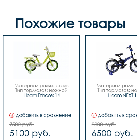
Похожие товары
Материал рамы: сталь

Материал рамы: с
Тип тормозов: ножной

Тип тормозов: нож
Диаметр колес: 14

Диаметр колес: 
Heam Princess 14
Heam NEXT 16
Цвета		Зелёный-
Цвета		Чёрный-
белый, Розовый-белый

синий, Чёрный-зелё
Вилка		сталь

Белый-красный
Задний переключатель		
Вилка		сталь

добавить в сравнение
добавить в срав
-

Задний переключател
Передний переключатель		
-

7500 руб.
8800 руб.
-

Передний переключа
5100 руб.
6500 руб.
Манетки		-

-

Шатуны (Система)		
Манетки		-
