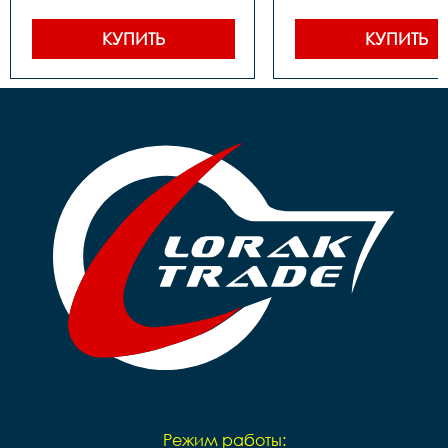
сталь

Шатуны (Система)		
Задние звезды		сталь

сталь под квадр
Цепь		1 ск. 

Задние звезды		сталь

КУПИТЬ
КУПИТЬ
Каретка		 
Цепь		1 ск. 

картридж

Каретка		 
Тормоза		 задний- 
картридж

ножной, передний-ручной

Тормоза		 задний- 
Покрышки		14**2,125

ножной

Втулки		сталь

Покрышки		16**2,125

Обода		сталь черные

Втулки		сталь

Рулевая		резьбовая

Обода		сталь черные

Вынос		сталь

Рулевая		резьбовая 

Руль		steel 

Вынос		сталь

Грипсы		цветные

Руль		steel 

Седло		детское на 
Грипсы		black

пружинах

Седло		детское Sport

Педали		Пластиковые

Педали		Пластиковые

Подседельный штырь		
Подседельный штырь	
сталь

сталь

Вес		9.7 кг
Вес		9,8 кг
Режим работы: