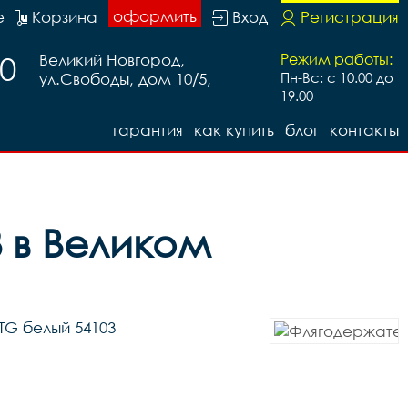
оформить
е
Корзина
Вход
Регистрация
20
Великий Новгород,
Режим работы:
ул.Свободы, дом 10/5,
Пн-Вс: с 10.00 до
19.00
гарантия
как купить
блог
контакты
 в Великом