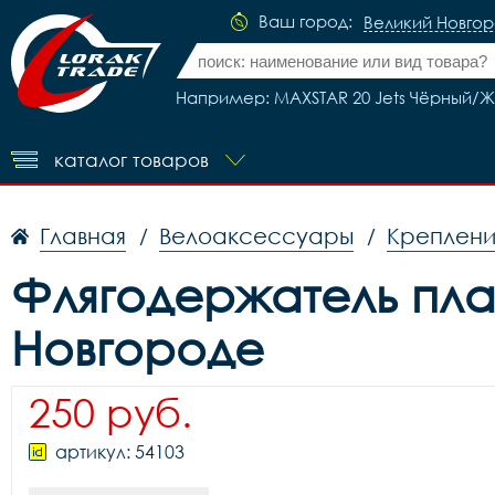
Ваш город:
Великий Новго
Например: MAXSTAR 20 Jets Чёрный/
каталог товаров
Главная
Велоаксессуары
Креплени
/
/
Флягодержатель пла
Новгороде
250 руб.
артикул: 54103