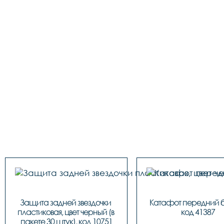
Защита задней звездочки 
Катафот передний б
пластиковая, цвет черный (в 
код 41387
пакете 30 штук), код 10751