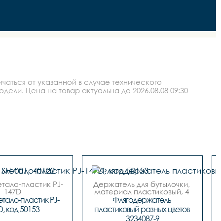
аться от указанной в случае технического
ли. Цена на товар актуальна до 2026.08.08 09:30
тало-пластик PJ-
Держатель для бутылочки, 
147D

материал пластиковый, 4 
код. 50153
цвета.
тало-пластик PJ-
Флягодержатель 
D, код 50153
пластиковый разных цветов 
3234087-9