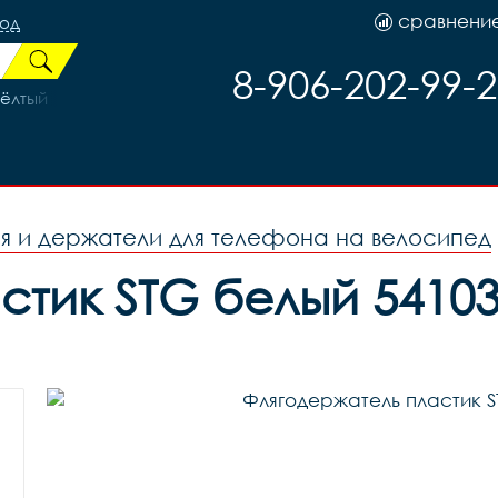
сравнени
род
8-906-202-99-
Жёлтый
я и держатели для телефона на велосипед
стик STG белый 54103