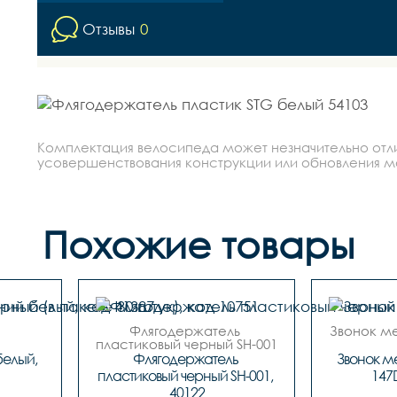
Отзывы
0
Комплектация велосипеда может незначительно отлич
усовершенствования конструкции или обновления моде
Похожие товары
Флягодержатель 
Звонок ме
пластиковый черный SH-001

 код. 40122
 
елый, 
Флягодержатель 
Звонок ме
пластиковый черный SH-001, 
147
40122