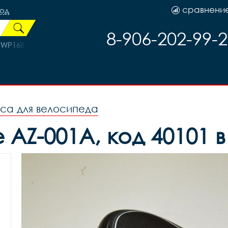
сравнени
род
8-906-202-99-
WP168, код 40217
оса для велосипеда
 AZ-001A, код 40101 