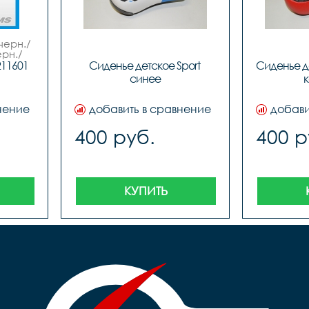
черн./
ерн./
DEL.
211601
Сиденье детское Sport 
Сиденье д
синее
к
нение
добавить в сравнение
добави
400 руб.
400 р
КУПИТЬ