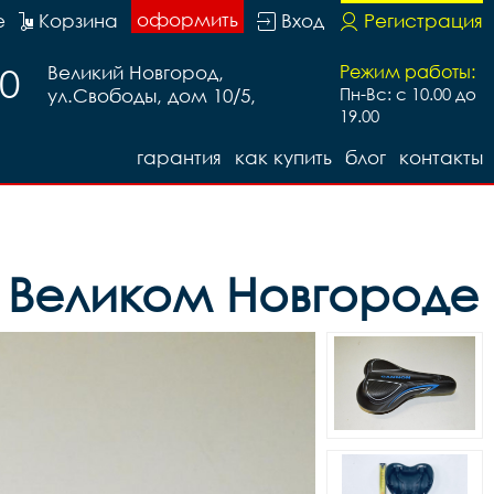
оформить
е
Корзина
Вход
Регистрация
20
Великий Новгород,
Режим работы:
ул.Свободы, дом 10/5,
Пн-Вс: с 10.00 до
19.00
гарантия
как купить
блог
контакты
в Великом Новгороде