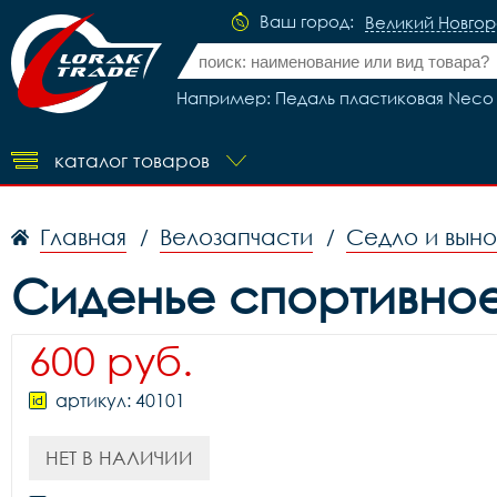
Ваш город:
Великий Новго
Например: Педаль пластиковая Neco 
каталог товаров
Главная
Велозапчасти
Седло и вын
/
/
Сиденье спортивное
600 руб.
артикул: 40101
НЕТ В НАЛИЧИИ