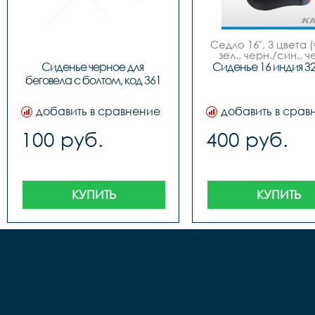
Седло 16", 3 цвета (
зел., черн./син., ч
красн.), NEW MO
Сиденье черное для 
Сиденье 16 индия 3
беговела с болтом, код 361
добавить в сравнение
добавить в срав
100 руб.
400 руб.
КУПИТЬ
КУПИТЬ