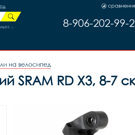
сравнени
род
8-906-202-99-
ыльев для 28”, черные с черным наконечником, ширина 50 м
ли на велосипед
й SRAM RD X3, 8-7 ск