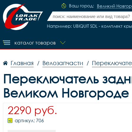
Ваш город:
Великий Новго
Например: UBIQUIT SDL - комплект кр
каталог товаров
Главная
Велозапчасти
Переключате
/
/
Переключатель задни
Великом Новгороде
2290 руб.
артикул: 706