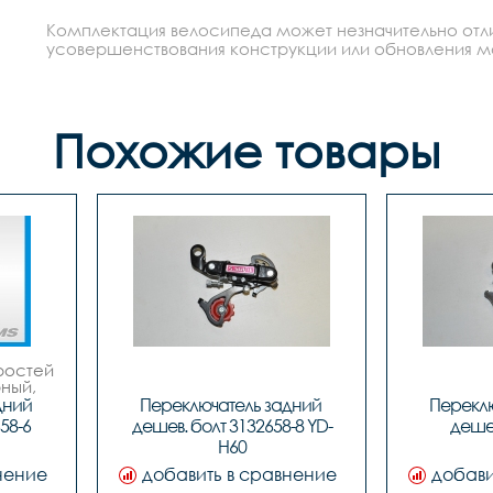
Комплектация велосипеда может незначительно отлич
усовершенствования конструкции или обновления моде
Похожие товары
остей 
ный, 
ний 
Переключатель задний 
Переклю
58-6
дешев. болт 3132658-8 YD-
дешев
H60
нение
добавить в сравнение
добави