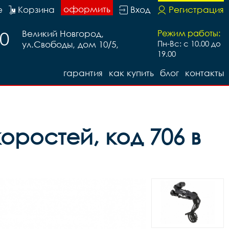
оформить
е
Корзина
Вход
Регистрация
20
Великий Новгород,
Режим работы:
ул.Свободы, дом 10/5,
Пн-Вс: с 10.00 до
м, код 95405
19.00
гарантия
как купить
блог
контакты
оростей, код 706 в