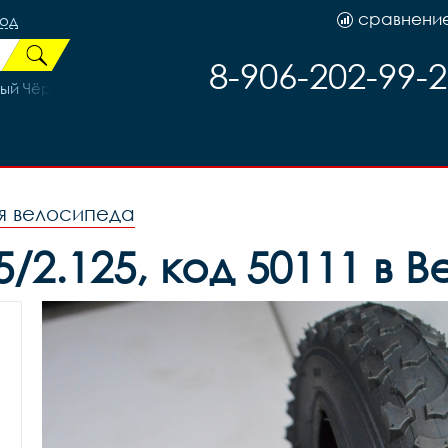
сравнени
род
8-906-202-99-
вый Чёрный/Красный
я велосипеда
/2.125, код 50111 в 