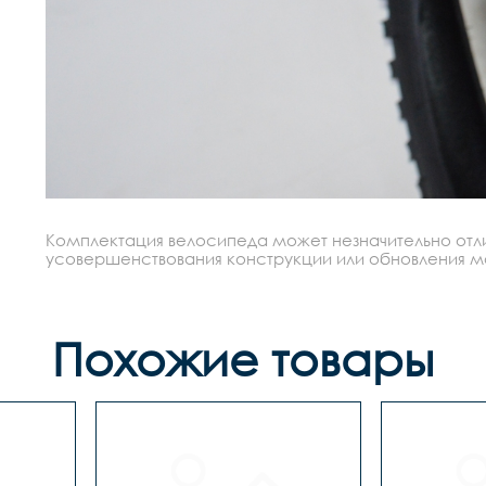
Комплектация велосипеда может незначительно отлич
усовершенствования конструкции или обновления моде
Похожие товары