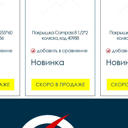
55*60 
Покрышка Compass 8 1/2*2 
Покрышка
86
коляска, код 40988
коляс
нение
добавить в сравнение
добави
Новинка
Нови
АЖЕ
СКОРО В ПРОДАЖЕ
СКОРО