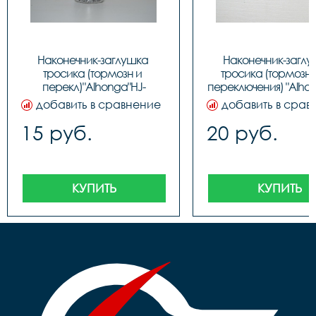
Наконечник-заглушка 
Наконечник-заглу
тросика (тормозн и 
тросика (тормозног
перекл)"Alhonga"HJ-
переключения) "Alhon
D1001,ЦЕНА ЗА 1шт., код 
D1001, код 31226
добавить в сравнение
добавить в срав
40706
15 руб.
20 руб.
КУПИТЬ
КУПИТЬ