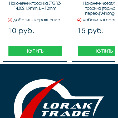
L = 12mm

Наконечник тросика STG YZ-
Наконечник-заглу
 ( инд. Упак) 500 шт в упак
14302 1.9mm ,L = 12mm
тросика (тормозн
перекл)"Alhonga"
D1001,ЦЕНА ЗА 1шт.,
добавить в сравнение
добавить в срав
40706
10 руб.
15 руб.
КУПИТЬ
КУПИТЬ