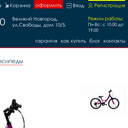
оформить
е
Корзина
Вход
Регистрация
20
Великий Новгород,
Режим работы:
ул.Свободы, дом 10/5,
Пн-Вс: с 10.00 до
19.00
гарантия
как купить
блог
контакты
осипеды