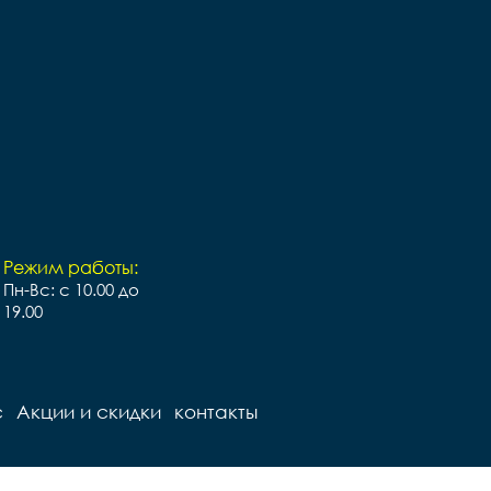
ружинах

Педали		Пластиковые

Подседельный штырь		
ный штырь		
сталь

сталь

Вес		- кг
Вес		11 кг
Режим работы:
Пн-Вс: с 10.00 до
19.00
с
Акции и скидки
контакты