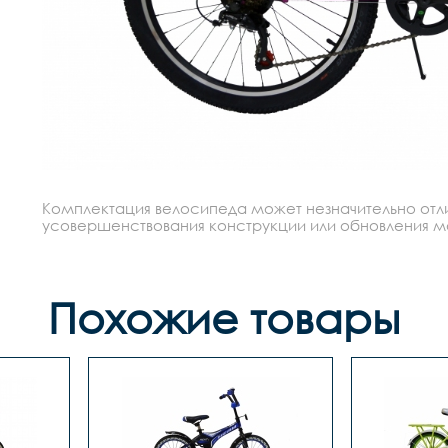
Комплектация велосипеда может незначительно отлич
усовершенствования конструкции или обновления моде
Похожие товары