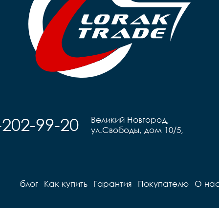
Грипсы		black

п
Седло		детское Sport

Педали		Пластиковые

	
Педали		Пластиковые

Подседель
Подседельный штырь		
г
сталь

Вес		9,8 кг
-202-99-20
Великий Новгород,
ул.Свободы, дом 10/5,
блог
Как купить
Гарантия
Покупателю
О на