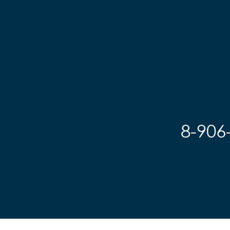
Седло		детское на 
пружинах

пружинах

Педали		Пластиковые

Педали		Пластиковые

Подседельный штырь	
Подседельный штырь		
сталь

сталь

Вес		10.2 к
Вес		9.7 кг
8-906