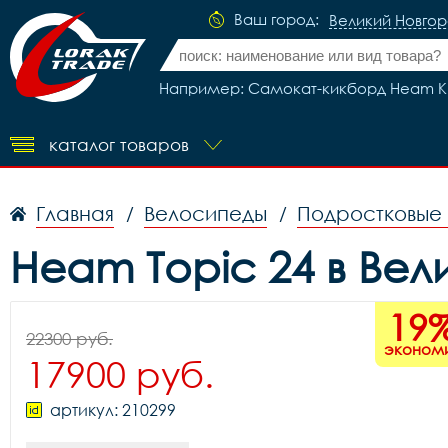
Ваш город:
Великий Новго
Например: Самокат-кикборд Heam KB
каталог товаров
Главная
Велосипеды
Подростковые
/
/
Heam Topic 24 в Ве
19
22300 руб.
эконом
17900 руб.
артикул: 210299