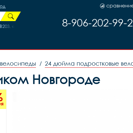
сравнени
род
8-906-202-99-
203, код 77203
 велосипеды
24 дюйма подростковые вел
/
ликом Новгороде
%
ия