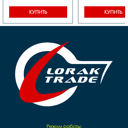
сталь

сталь

Задние звезды		сталь

Задние звезды		сталь

Цепь		1 ск. 

Цепь		1 ск. 

КУПИТЬ
КУПИТЬ
Каретка		 
Каретка		 
картридж

картридж

Тормоза		 задний- 
Тормоза		 задний- 
ножной, передний-ручной

ножной, передний-р
Покрышки		14**2,125

Покрышки		16*2,125

Втулки		сталь

Обода		сталь черные

Обода		сталь черные

Рулевая		резьбовая

Рулевая		резьбовая

Вынос		сталь

Вынос		сталь

Руль		steel 

Руль		steel 

Грипсы		цветные

Грипсы		цветные

Седло		детское на 
Седло		детское на 
пружинах

пружинах

Педали		Пластиковые

Педали		Пластиковые

Подседельный штырь	
Подседельный штырь		
сталь

сталь

Вес		10.2 к
Вес		9.7 кг
Режим работы: