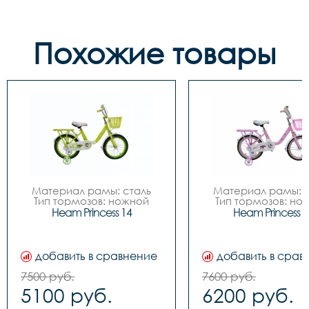
Похожие товары
Материал рамы: сталь

Материал рамы: с
Тип тормозов: ножной

Тип тормозов: нож
Диаметр колес: 14

Диаметр колес: 
Heam Princess 14
Heam Princess 1
Цвета		Зелёный-
Цвета		Зелёный-
белый, Розовый-белый

белый, Розовый-бе
Вилка		сталь

Вилка		сталь

Задний переключатель		
Задний переключател
добавить в сравнение
добавить в срав
-

-

Передний переключатель		
Передний переключа
7500 руб.
7600 руб.
-

-

5100 руб.
6200 руб.
Манетки		-

Манетки		-

Шатуны (Система)		
Шатуны (Система)		