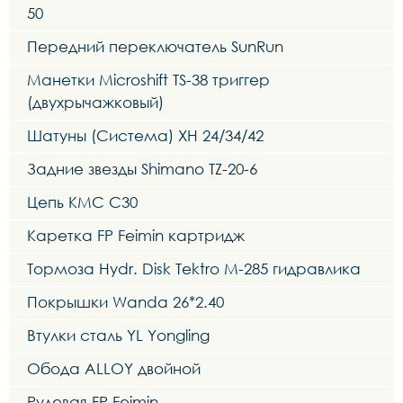
50
Передний переключатель SunRun
Манетки Microshift TS-38 триггер
(двухрычажковый)
Шатуны (Система) XH 24/34/42
Задние звезды Shimano TZ-20-6
Цепь KMC C30
Каретка FP Feimin картридж
Тормоза Hydr. Disk Tektro M-285 гидравлика
Покрышки Wanda 26*2.40
Втулки сталь YL Yongling
Обода ALLOY двойной
Рулевая FP Feimin