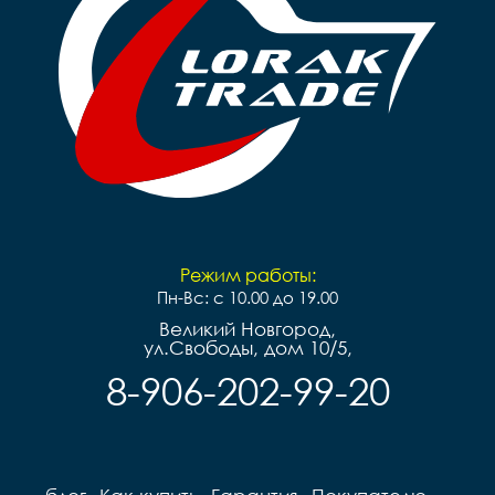
Грипсы		цветные

Седло		детское на 
Седло		детское на 
пружинах

пружинах

Педали		Пластиковые

Педали		Пластиковые

Подседельный штырь	
Подседельный штырь		
сталь

сталь

Вес		10.2 к
Вес		9.7 кг
Режим работы:
Пн-Вс: с 10.00 до 19.00
Великий Новгород,
ул.Свободы, дом 10/5,
8-906-202-99-20