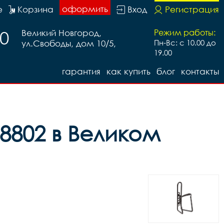
оформить
е
Корзина
Вход
Регистрация
20
Великий Новгород,
Режим работы:
ул.Свободы, дом 10/5,
Пн-Вс: с 10.00 до
19.00
гарантия
как купить
блог
контакты
8802 в Великом