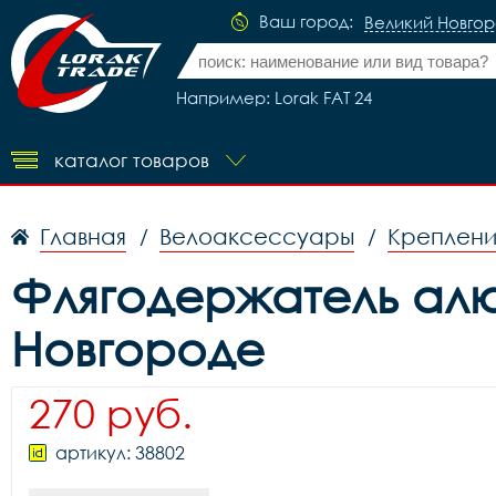
Ваш город:
Великий Новго
Например: Lorak FAT 24
каталог товаров
Главная
Велоаксессуары
Креплени
/
/
Флягодержатель алю
Новгороде
270 руб.
артикул: 38802