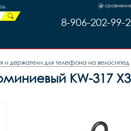
сравнени
род
8-906-202-99-
я и держатели для телефона на велосипед
миниевый KW-317 X3