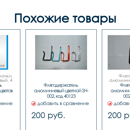
Похожие товары
очки, 
Фляг
ый, 4 
алюминие
 
Флягодержатель 
Фляг
 
ветов 
алюминиевый цветной SH-
алюмини
002, код 40123
002
нение
добавить в сравнение
добави
200 руб.
200 р