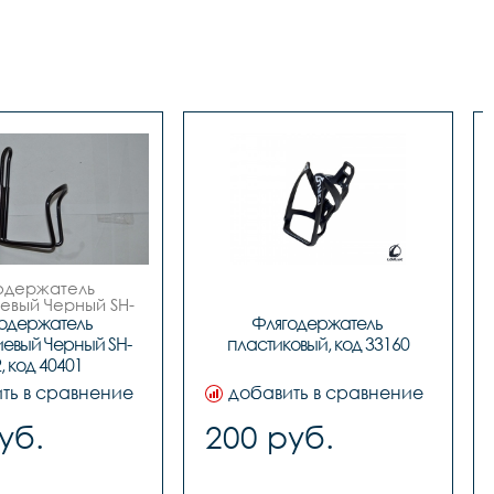
одержатель 
вый Черный SH-
002

одержатель 
Флягодержатель 
код. 40401
евый Черный SH-
пластиковый, код 33160
, код 40401
ть в сравнение
добавить в сравнение
уб.
200 руб.