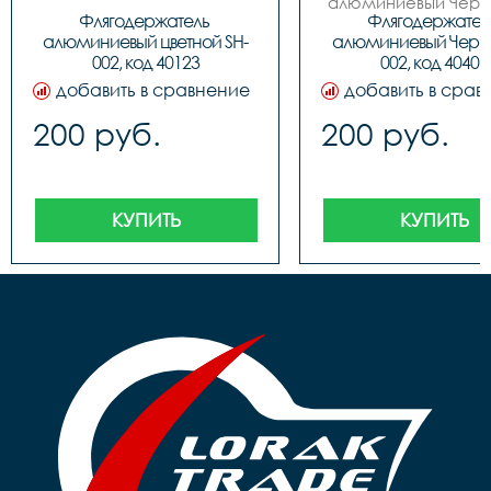
алюминиевый Черн
002

Флягодержатель 
Флягодержатель
 код. 40401
алюминиевый цветной SH-
алюминиевый Черны
002, код 40123
002, код 40401
добавить в сравнение
добавить в срав
200 руб.
200 руб.
КУПИТЬ
КУПИТЬ