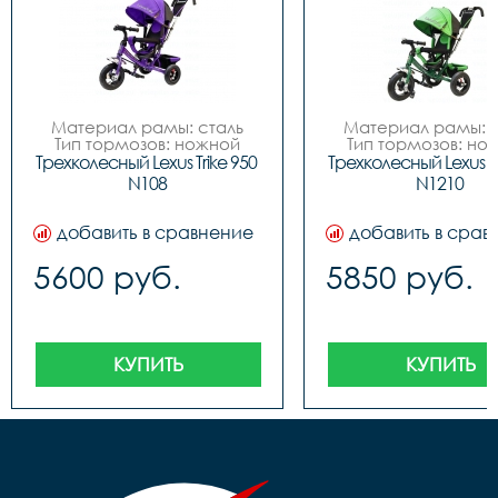
Материал рамы: сталь

Материал рамы: с
Тип тормозов: ножной

Тип тормозов: нож
Диаметр колес: 10

Диаметр колес: 
Трехколесный Lexus Trike 950 
Трехколесный Lexus Tri
Обод	N/A

Обод	Алюминий

N108
N1210
Вилка	Жесткая

Вилка	Жёсткая

добавить в сравнение
добавить в срав
5600 руб.
5850 руб.
КУПИТЬ
КУПИТЬ