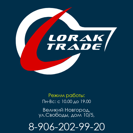
Обода		сталь 

Обода		сталь 

Рулевая		резьбовая 

Рулевая		резьбовая 

Вынос		сталь

Вынос		сталь

Руль		сталь

Руль		сталь

Грипсы		black

Грипсы		black

Седло		детское

Седло		детское

Педали		Пластиковые

Педали		Пластиковые

Подседельный штырь		
Подседельный штырь	
сталь

сталь

Вес		- кг
Вес		- кг
Режим работы:
Пн-Вс: с 10.00 до 19.00
Великий Новгород,
ул.Свободы, дом 10/5,
8-906-202-99-20