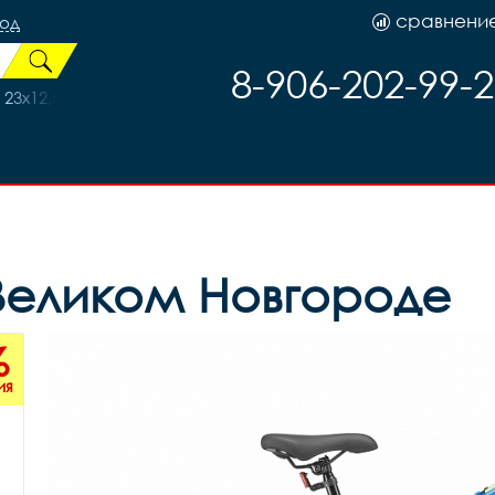
сравнени
род
8-906-202-99-
23х12,5х5см черно-красный, код 45302
в Великом Новгороде
%
ия