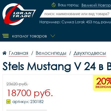
Ваш город:
Великий Новго
Например: Сумка Lorak 453 под раму 
каталог товаров
Главная
Велосипеды
Двухподвесы
/
/
Stels Mustang V 24 
20
23620 руб.
эконом
18700 руб.
артикул: 230182