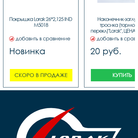
Покрышка Lorak 26*2,125 IND 
Наконечник-заглу
M5018
тросика (тормозн
перекл)"Lorak", ЦЕНА З
(100шт в бутылк
добавить в сравнение
добавить в срав
Новинка
20 руб.
СКОРО В ПРОДАЖЕ
КУПИТЬ