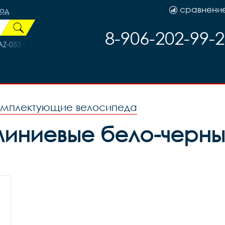
сравнени
род
8-906-202-99-
-053 B, код 40408
омплектующие велосипеда
иниевые бело-черные,