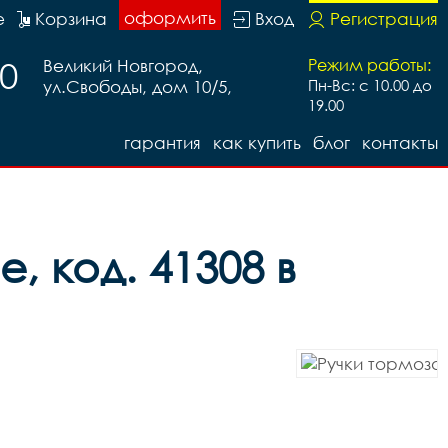
оформить
е
Корзина
Вход
Регистрация
20
Великий Новгород,
Режим работы:
ул.Свободы, дом 10/5,
Пн-Вс: с 10.00 до
19.00
гарантия
как купить
блог
контакты
 код. 41308 в