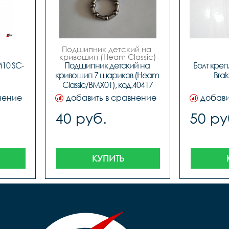
Подшипник детский на 
кривошип (Heam Classic)

 код.40417
M10 SC-
Подшипник детский на 
Болт креп
кривошип 7 шариков (Heam 
Brak
Classic/BMX01), код.40417
нение
добавить в сравнение
добави
40 руб.
50 ру
КУПИТЬ