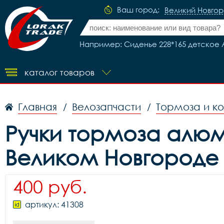
Ваш город:
Великий Новго
Например: Сиденье 228*165 детское AZ
каталог товаров
Главная
Велозапчасти
Тормоза и к
/
/
Ручки тормоза алюм
Великом Новгороде
400 руб.
артикул: 41308