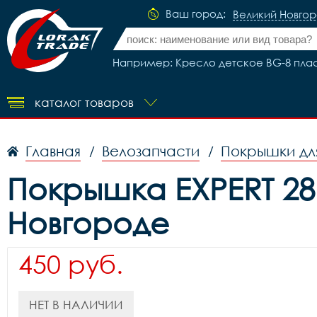
Ваш город:
Великий Новго
Например: Кресло детское BG-8 пласт
каталог товаров
Главная
Велозапчасти
Покрышки дл
/
/
Покрышка EXPERT 28
Новгороде
450 руб.
НЕТ В НАЛИЧИИ