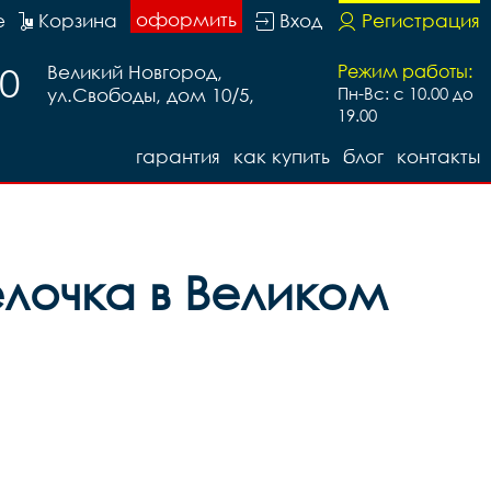
оформить
е
Корзина
Вход
Регистрация
20
Великий Новгород,
Режим работы:
ул.Свободы, дом 10/5,
Пн-Вс: с 10.00 до
19.00
гарантия
как купить
блог
контакты
елочка в Великом