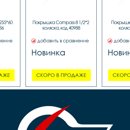
55*60 
Покрышка Compass 8 1/2*2 
Покрышка
86
коляска, код 40988
коляс
нение
добавить в сравнение
добави
Новинка
Нови
АЖЕ
СКОРО В ПРОДАЖЕ
СКОРО