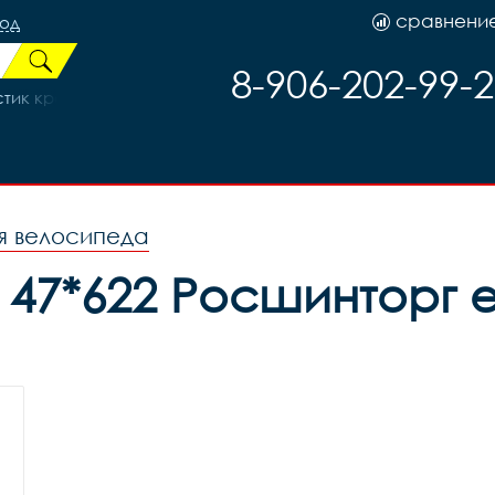
сравнени
род
8-906-202-99-
ик крепление на багажник X54426, код 132
я велосипеда
 47*622 Росшинторг 