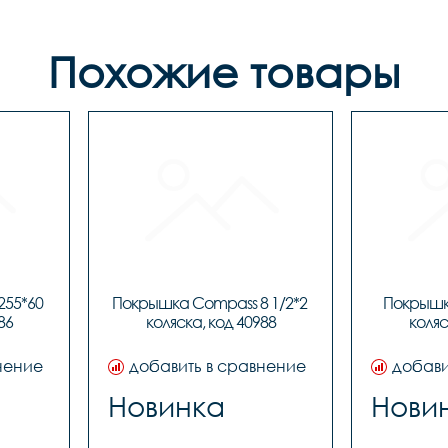
Похожие товары
55*60 
Покрышка Compass 8 1/2*2 
Покрышка
86
коляска, код 40988
коляс
нение
добавить в сравнение
добави
Новинка
Нови