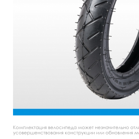
Комплектация велосипеда может незначительно отлич
усовершенствования конструкции или обновления моде