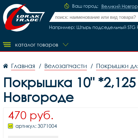
Ваш город:
Великий Новго
Например: Штырь подседельный STG RA
каталог товаров
Главная
Велозапчасти
Покрышки дл
/
/
Покрышка 10" *2,125
Новгороде
470 руб.
артикул: 3071004