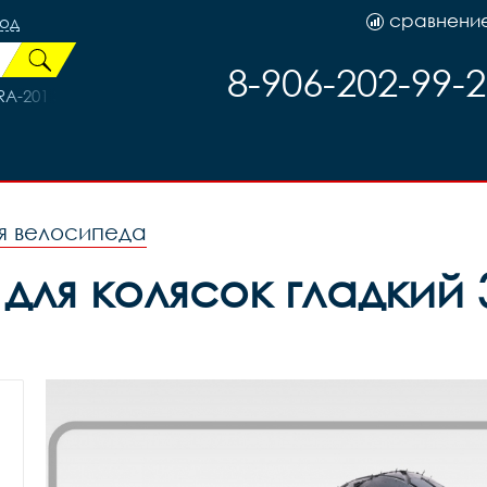
сравнени
род
8-906-202-99-
-201 30,8*350мм, код 89956
я велосипеда
 для колясок гладкий