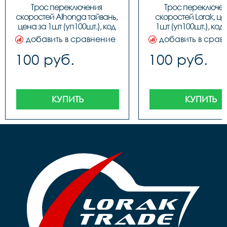
Трос переключения 
Трос переключен
скоростей Alhonga тайвань, 
скоростей Lorak, цен
цена за 1шт (уп100шт.), код 
1шт (уп100шт.), код
40708
добавить в сравнение
добавить в срав
100 руб.
100 руб.
КУПИТЬ
КУПИТЬ