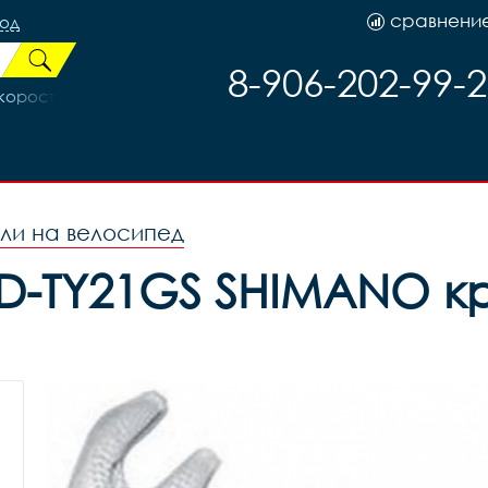
сравнени
род
8-906-202-99-
остей 1/2x3/32 Silver, код 41291
ли на велосипед
D-TY21GS SHIMANO кр