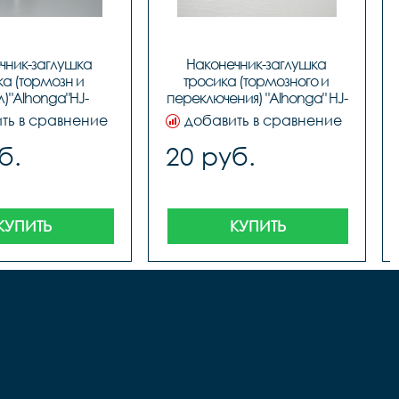
чник-заглушка 
Наконечник-заглушка 
а (тормозн и 
тросика (тормозного и 
)"Alhonga"HJ-
переключения) "Alhonga" HJ-
НА ЗА 1шт., код 
D1001, код 3122641
ть в сравнение
добавить в сравнение
40706
б.
20 руб.
КУПИТЬ
КУПИТЬ