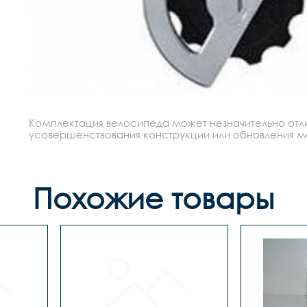
Комплектация велосипеда может незначительно отлич
усовершенствования конструкции или обновления моде
Похожие товары