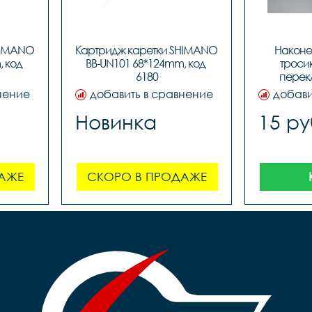
HIMANO 
Картридж каретки SHIMANO 
Наконе
 код 
BB-UN101 68*124mm, код 
тросик
6180
перекл
D1001,ЦЕ
нение
добавить в сравнение
добави
Новинка
15 ру
АЖЕ
СКОРО В ПРОДАЖЕ