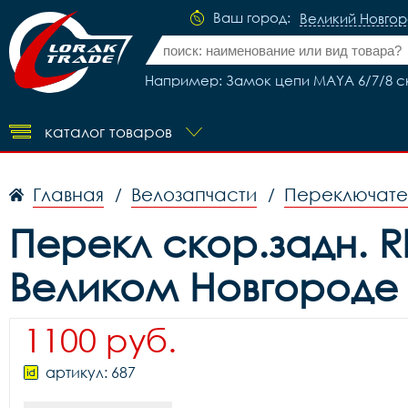
Ваш город:
Великий Новго
Например: Замок цепи MAYA 6/7/8 скор
каталог товаров
Главная
Велозапчасти
Переключате
/
/
Перекл скор.задн. R
Великом Новгороде
1100 руб.
артикул: 687