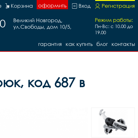
оформить
е
Корзина
Вход
Регистрация
20
Великий Новгород,
Режим работы:
ул.Свободы, дом 10/5,
Пн-Вс: с 10.00 до
19.00
гарантия
как купить
блог
контакты
юк, код 687 в