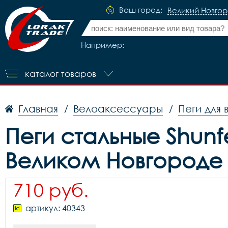
Ваш город:
Великий Новго
Например:
каталог товаров
Главная
Велоаксессуары
Пеги для
/
/
Пеги стальные Shunfe
Великом Новгороде
710 руб.
артикул: 40343