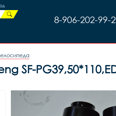
род
8-906-202-99-
 велосипеда
ng SF-PG39,50*110,ED