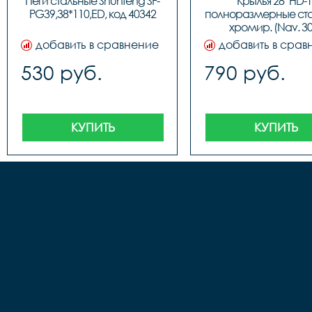
Пеги стальные Shunfeng SF-
Крылья 28" HD-1 
PG39,38*110,ED, код 40342
полноразмерные ста
хромир. (Nav. 30
добавить в сравнение
добавить в срав
530 руб.
790 руб.
КУПИТЬ
КУПИТЬ