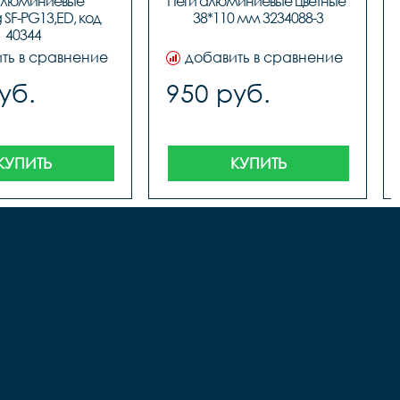
алюминиевые 
Пеги алюминиевые цветные 
размер 38мм х 110мм.
SF-PG13,ED, код 
38*110 мм 3234088-3
40344
ть в сравнение
добавить в сравнение
уб.
950 руб.
КУПИТЬ
КУПИТЬ