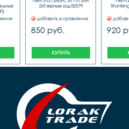
Пеги STG, алюм., 50 110 3/8?
Пеги 
льные 
26T,черные, код 82579
Shunfeng 
0)
нение
добавить в сравнение
добави
850 руб.
920 р
КУПИТЬ