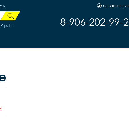
сравнени
род
8-906-202-99-
P р.175
е
ы