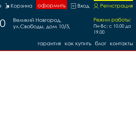
оформить
е
Корзина
Вход
Регистрация
20
Великий Новгород,
Режим работы:
ул.Свободы, дом 10/5,
Пн-Вс: с 10.00 до
19.00
гарантия
как купить
блог
контакты