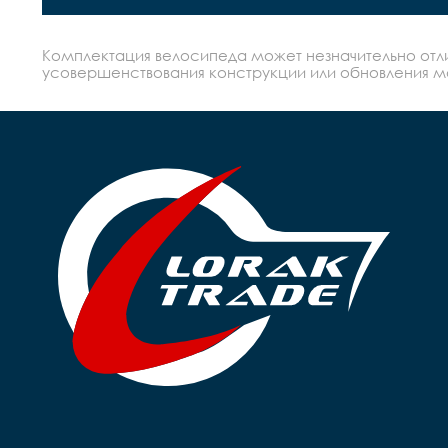
Комплектация велосипеда может незначительно отлич
усовершенствования конструкции или обновления моде