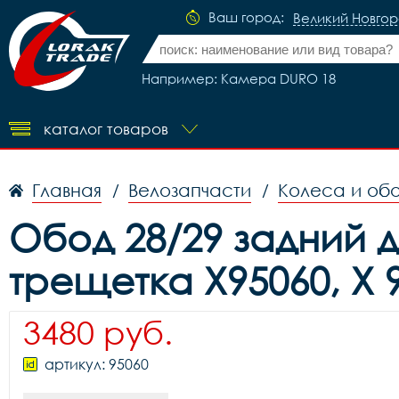
Ваш город:
Великий Новго
Например: Камера DURO 18
каталог товаров
Главная
Велозапчасти
Колеса и об
/
/
Обод 28/29 задний 
трещетка X95060, X 
3480 руб.
артикул: 95060