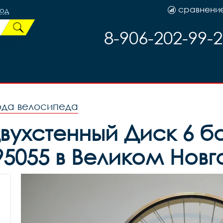
сравнени
род
8-906-202-99-
ода велосипеда
двухстенный Диск 6 
95055 в Великом Нов