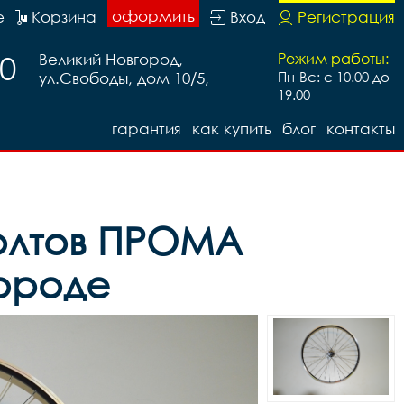
оформить
е
Корзина
Вход
Регистрация
20
Великий Новгород,
Режим работы:
ул.Свободы, дом 10/5,
Пн-Вс: с 10.00 до
19.00
гарантия
как купить
блог
контакты
болтов ПРОМА
городе