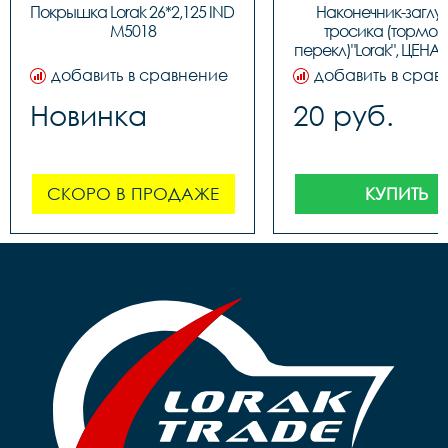
Покрышка Lorak 26*2,125 IND 
Наконечник-заглу
M5018
тросика (тормозн
перекл)"Lorak", ЦЕНА З
(100шт в бутылк
добавить в сравнение
добавить в срав
Новинка
20 руб.
СКОРО В ПРОДАЖЕ
КУПИТЬ