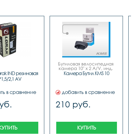
Бутиловая велосипедная 
камера 10" x 2 A/V, инд. 
yпак., русский дизайн, 
ak IND резиновая 
Камера Бутил KMS 10
бренд "KMS"
*1,5/2,1 AV
ть в сравнение
добавить в сравнение
уб.
210 руб.
КУПИТЬ
КУПИТЬ