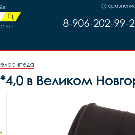
сравнени
род
8-906-202-99-
TG 61877 (кожа+лайкра)
велосипеда
4,0 в Великом Новг