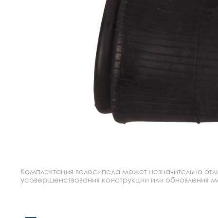
Комплектация велосипеда может незначительно отлич
усовершенствования конструкции или обновления моде