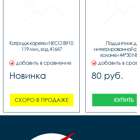
Катридж каретки NECO B910 
Подшипник для
119 мм., код 41667
интегрированной ру
колонки 44*30 NE
BBFHST11, код 91
добавить в сравнение
добавить в срав
Новинка
80 руб.
СКОРО В ПРОДАЖЕ
КУПИТЬ