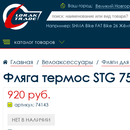
Ваш город:
Великий Новго
Например: SHMA Bike FAT Bike 26 Жёл
каталог товаров
Главная
Велоаксессуары
Фляги дл
/
/
Фляга термос STG 75
920 руб.
артикул: 74143
НЕТ В НАЛИЧИИ