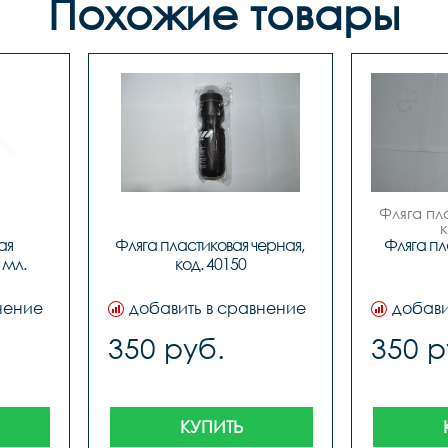
Похожие товары
Фляга пл
 
я 
Фляга пластиковая черная, 
Фляга пл
мл. 
код. 40150
нение
добавить в сравнение
добави
350 руб.
350 р
КУПИТЬ