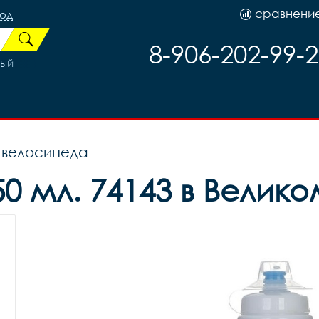
сравнени
род
8-906-202-99-
тый
я велосипеда
0 мл. 74143 в Велик