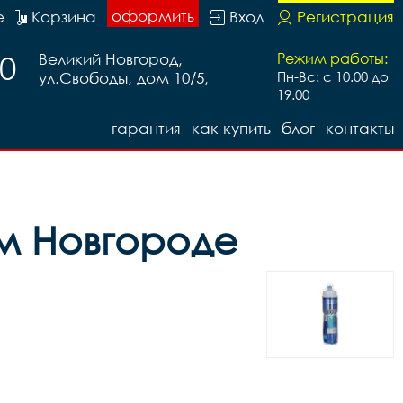
оформить
е
Корзина
Вход
Регистрация
20
Великий Новгород,
Режим работы:
ул.Свободы, дом 10/5,
Пн-Вс: с 10.00 до
19.00
гарантия
как купить
блог
контакты
ом Новгороде