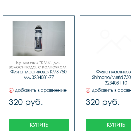
Бутылочка "KMS", для 
велосипеда, с колпачком, 
пластиковая, 750мл, 3 
Фляга пластиковая KMS 750 
Фляга пластикова
цвета (бело/синие, бело/
мл. 3234081-77
Shimano/Merid 750 
красные, бело/зеленые), 
3234081-10
фирменный дизайн.
добавить в сравнение
добавить в срав
320 руб.
320 руб.
КУПИТЬ
КУПИТЬ