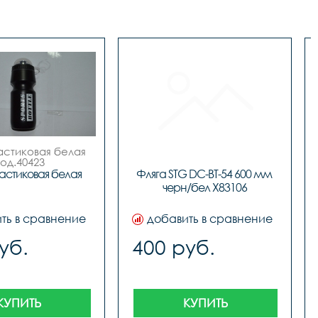
астиковая белая

код.40423
астиковая белая
Фляга STG DC-BT-54 600 мм 
черн/бел X83106
ть в сравнение
добавить в сравнение
уб.
400 руб.
КУПИТЬ
КУПИТЬ