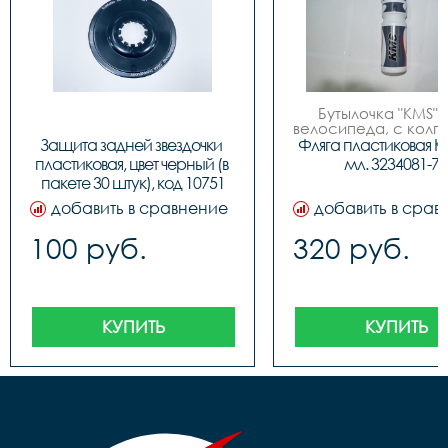
Бутылочка "KMS", д
велосипеда, с колпа
пластиковая, 750мл
Защита задней звездочки 
Фляга пластиковая KM
цвета (бело/синие,
пластиковая, цвет черный (в 
мл. 3234081-77
красные, бело/зеле
пакете 30 штук), код 10751
фирменный диза
добавить в сравнение
добавить в срав
100 руб.
320 руб.
КУПИТЬ
КУПИТЬ