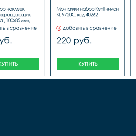
ор наклеек 
Монтажки набор Kenli нилон 
озвращающих 
KL-972
", 100х85 мм, 
й, COVA™SPORT, 
ть в сравнение
добавить в сравнение
од 49005
уб.
220 руб.
КУПИТЬ
КУПИТЬ