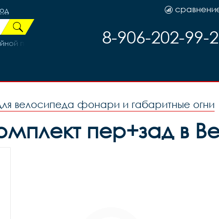
сравнени
род
8-906-202-99-
ной под кассету ПРОМА DISK 6 болт 32H, код 41449
для велосипеда фонари и габаритные огни
омплект пер+зад в В