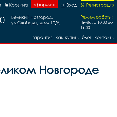
оформить
е
Корзина
Вход
Регистрация
20
Великий Новгород,
Режим работы:
ул.Свободы, дом 10/5,
Пн-Вс: с 10.00 до
19.00
гарантия
как купить
блог
контакты
еликом Новгороде