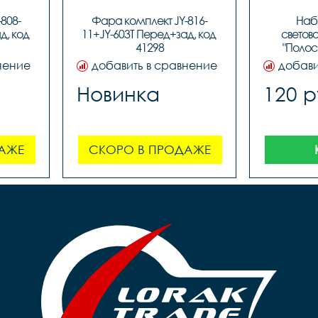
808-
Фара комплект JY-816-
Наб
, код 
11+JY-603T Перед+зад, код 
светов
41298
"Полоса
оранжевы
нение
добавить в сравнение
добави
к
Новинка
120 р
АЖЕ
СКОРО В ПРОДАЖЕ