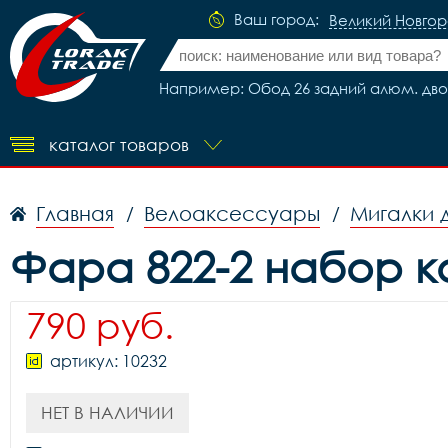
Ваш город:
Великий Новго
Например: Обод 26 задний алюм. двой
каталог товаров
Главная
Велоаксессуары
Мигалки 
/
/
Фара 822-2 набор к
790 руб.
артикул: 10232
НЕТ В НАЛИЧИИ