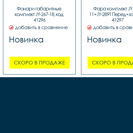
Фонари габаритные 
Фара комплект JY-
комплект JY-267-18, код 
11+JY-289T Перед+зад
41296
41297
добавить в сравнение
добавить в срав
Новинка
Новинка
СКОРО В ПРОДАЖЕ
СКОРО В ПРОД