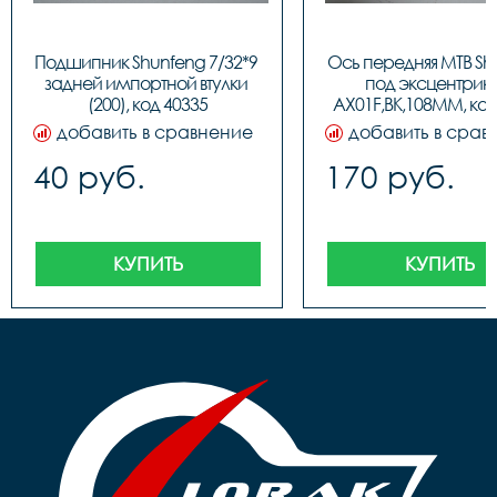
Подшипник Shunfeng 7/32*9 
Ось передняя МТВ Shu
задней импортной втулки 
под эксцентрик S
(200), код 40335
AX01F,BK,108MM, код
добавить в сравнение
добавить в срав
40 руб.
170 руб.
КУПИТЬ
КУПИТЬ