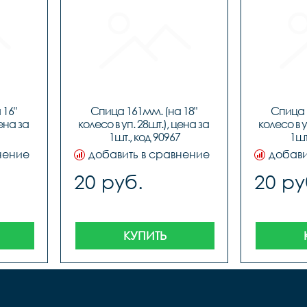
16" 
Спица 161мм. (на 18" 
Спица 1
ена за 
колесо в уп. 28шт.), цена за 
колесо в у
1шт., код 90967
1шт
нение
добавить в сравнение
добави
20 руб.
20 ру
КУПИТЬ