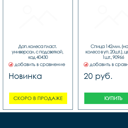
Доп. колеса пласт. 
Спица 142мм. (на 
универсал. с подсветкой, 
колесо в уп. 20шт.), ц
код 40430
1шт., 90966
добавить в сравнение
добавить в срав
Новинка
20 руб.
СКОРО В ПРОДАЖЕ
КУПИТЬ