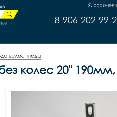
сравнени
род
8-906-202-99-
ля 11T, код 40582
ода велосипеда
без колес 20" 190мм,