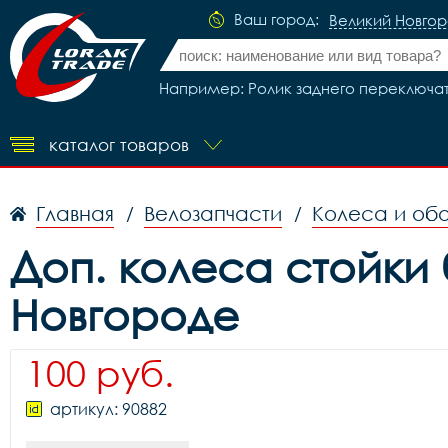
Ваш город:
Великий Новго
Например: Ролик заднего переключате
каталог товаров
Главная
Велозапчасти
Колеса и об
/
/
Доп. колеса стойки 
Новгороде
100 руб.
артикул: 90882