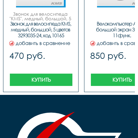
Звонок для велосипеда 
"KMS", медный, большой, 5 
цветов (син/черн, красн/
Звонок для велосипеда KMS, 
Велокомпьютер AS
черн, золот/черн, бело/
медный, большой, 5 цветов 
большой экран 330
черн, черн/черн), инд. 
3293035-24, код 10165
11функ.
упак. (блистер).
добавить в сравнение
добавить в срав
470 руб.
850 руб.
КУПИТЬ
КУПИТЬ