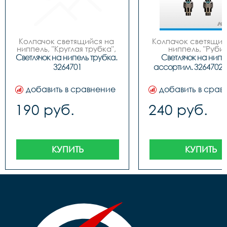
Колпачок светящийся на 
Колпачок светящийс
ниппель, "Круглая трубка", 
ниппель, "Рубин
инд. упак. блистер
индивидуальная упа
Светлячок на нипель трубка. 
Светлячок на нипел
на блистере, русс
3264701
ассортим. 3264702 
дизайн, бренд "EX
добавить в сравнение
добавить в срав
190 руб.
240 руб.
КУПИТЬ
КУПИТЬ