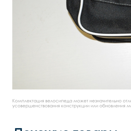
Комплектация велосипеда может незначительно отлич
усовершенствования конструкции или обновления моде