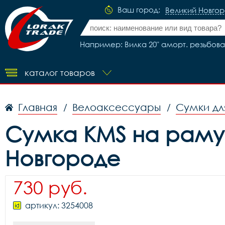
Ваш город:
Великий Новго
Например: Вилка 20" аморт. резьбовая 
каталог товаров
Главная
Велоаксессуары
Сумки дл
/
/
Сумка KMS на раму 
Новгороде
730 руб.
артикул: 3254008