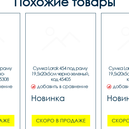
Похожие товары
 раму 
Сумка Lorak 454 под раму 
Сумка Lor
но-
19,5х20х5см черно-зеленый, 
19,5х20х5
5308
код 45405
к
нение
добавить в сравнение
добави
Новинка
Нови
АЖЕ
СКОРО В ПРОДАЖЕ
СКОРО