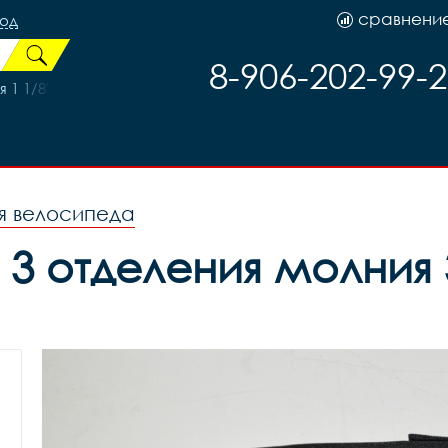
сравнени
род
8-906-202-99-
1 1/8" Lorak Race 20, код 40431
я велосипеда
3 отделения молния 