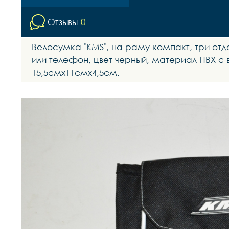
Отзывы
0
Велосумка "КМS", на раму компакт, три отд
или телефон, цвет черный, материал ПВХ с
15,5смх11смх4,5см.