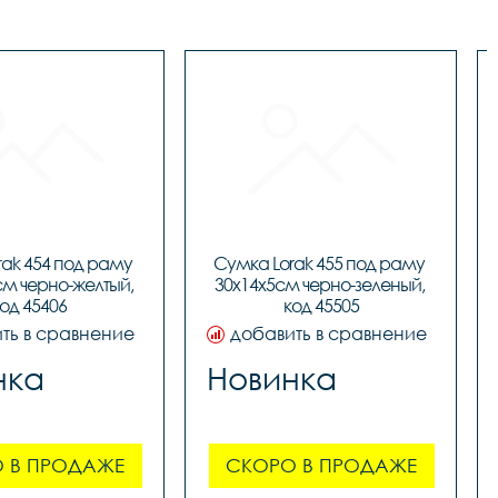
ak 454 под раму 
Сумка Lorak 455 под раму 
см черно-желтый, 
30х14х5см черно-зеленый, 
од 45406
код 45505
ть в сравнение
добавить в сравнение
нка
Новинка
 В ПРОДАЖЕ
СКОРО В ПРОДАЖЕ