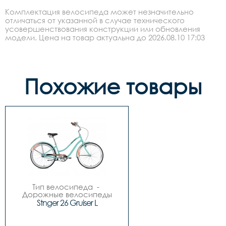
Комплектация велосипеда может незначительно
отличаться от указанной в случае технического
усовершенствования конструкции или обновления
модели. Цена на товар актуальна до 2026.08.10 17:03
Похожие товары
Тип велосипеда	- 
Дорожные велосипеды

Вид велосипеда	- 
Stnger 26 Gruiser L
Круизеры

Пол	- Женский

Коллекция	- CRUSER
