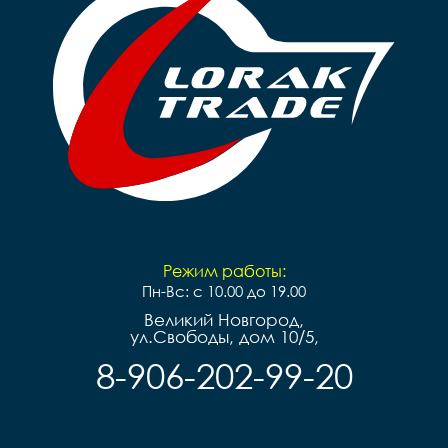
Обода 		алюминий 
черный

Цепь		KMC Z410	

Руль 		Lorak Steel	

Вынос 		Steel

Подседельный штырь 	
Zoom Steel	

Седло 	Lorak Junior

Педали 		пластик	

Вес 		10,05 кг

Режим работы:
Пн-Вс: с 10.00 до 19.00
Великий Новгород,
ул.Свободы, дом 10/5,
8-906-202-99-20