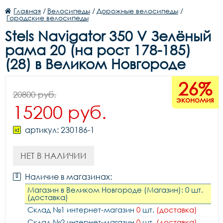
Главная
/
Велосипеды
/
Дорожные велосипеды
/
Городские велосипеды
Stels Navigator 350 V Зелёный
рама 20 (на рост 178-185)
(28) в Великом Новгороде
26%
20800 руб.
экономия
15200 руб.
артикул: 230186-1
НЕТ В НАЛИЧИИ
Наличие в магазинах:
Магазин в Великом Новгороде (Магазин): 0 шт.
(доставка)
Склад №1 интернет-магазин
0
шт.
(доставка)
Склад №2 интернет-магазин
0
шт.
(доставка)