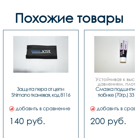
Похожие товары
Устойчивая к высо
давлениям, плотна
водостойкая. Обла
Защита пера от цепи 
Смазка подшипнико
отличной механичес
Shimano тканевая, код 8116
тюбике (70гр.) 331
химической 
стабильностью, сохр
водостойкость даж
добавить в сравнение
добавить в срав
кипящей воде.
Применяется для см
140 руб.
200 руб.
подшипников каче
(рулевые колонки, вт
тормозные ручки)
скольжения и рыча