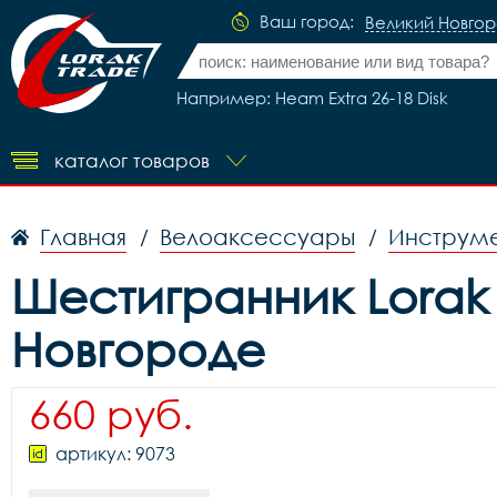
Ваш город:
Великий Новго
Например: Heam Extra 26-18 Disk
каталог товаров
Главная
Велоаксессуары
Инструме
/
/
Шестигранник Lorak 
Новгороде
660 руб.
артикул: 9073