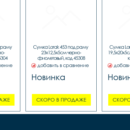
 раму 
Сумка Lorak 453 под раму 
Сумка Lor
но-
23х12,5х5см черно-
19,5х20х5с
5304
фиолетовый, код 45308
к
нение
добавить в сравнение
добави
Новинка
Нови
АЖЕ
СКОРО В ПРОДАЖЕ
СКОРО