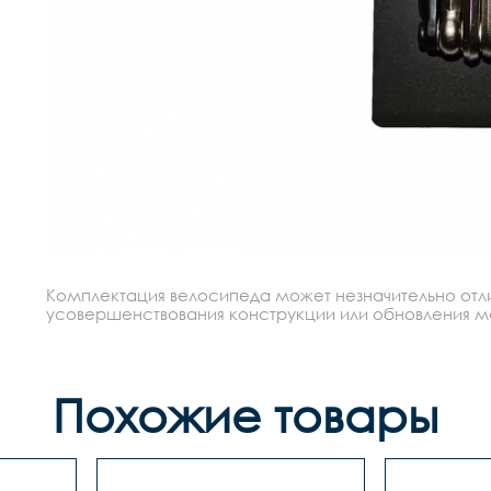
Комплектация велосипеда может незначительно отлич
усовершенствования конструкции или обновления моде
Похожие товары