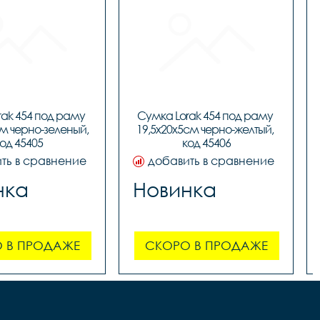
ak 454 под раму 
Сумка Lorak 454 под раму 
м черно-зеленый, 
19,5х20х5см черно-желтый, 
од 45405
код 45406
ть в сравнение
добавить в сравнение
нка
Новинка
 В ПРОДАЖЕ
СКОРО В ПРОДАЖЕ