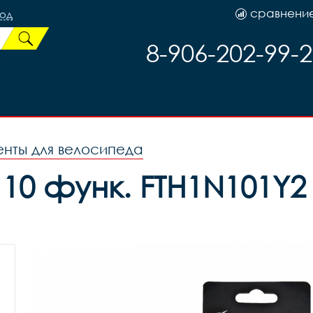
сравнени
род
8-906-202-99-
нты для велосипеда
10 функ. FTH1N101Y2