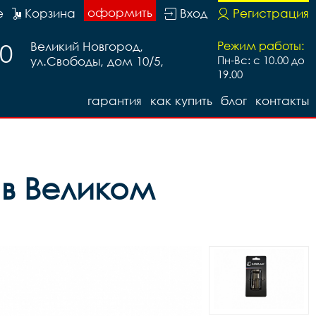
оформить
е
Корзина
Вход
Регистрация
20
Великий Новгород,
Режим работы:
ул.Свободы, дом 10/5,
Пн-Вс: с 10.00 до
19.00
гарантия
как купить
блог
контакты
 в Великом