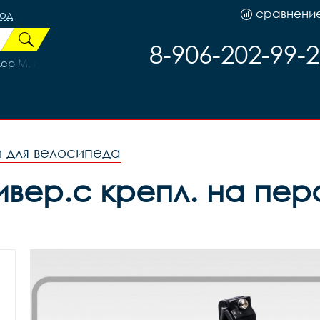
сравнени
род
8-906-202-99-
р M, MV17-1, код Х66763
 для велосипеда
ер.с крепл. на перо