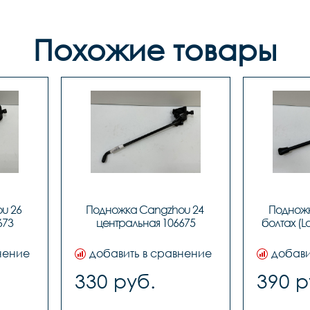
Похожие товары
 26 
Подножка Сangzhou 24 
Подножк
673
центральная 106675
болтах (Lo
нение
добавить в сравнение
добави
330 руб.
390 р