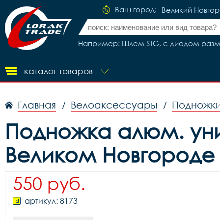
Ваш город:
Великий Новго
Например: Шлем STG, с диодом разме
каталог товаров
Главная
Велоаксессуары
Подножки
/
/
Подножка алюм. унив
Великом Новгороде
550 руб.
артикул: 8173