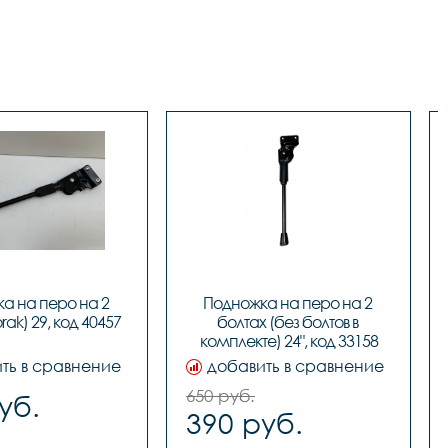
а на перо на 2 
Подножка на перо на 2 
rak) 29, код 40457
болтах (без болтов в 
комплекте) 24", код 33158
ть в сравнение
добавить в сравнение
650 руб.
уб.
390 руб.